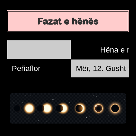
Fazat e hënës
Hëna e re
Peñaflor
Mër, 12. Gusht @