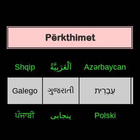
Përkthimet
Shqip
اَلْعَرَبِيَّةُ
Azərbaycan
ગુજરાતી
Galego
עִבְרִית
ਪੰਜਾਬੀ
پنجابی
Polski