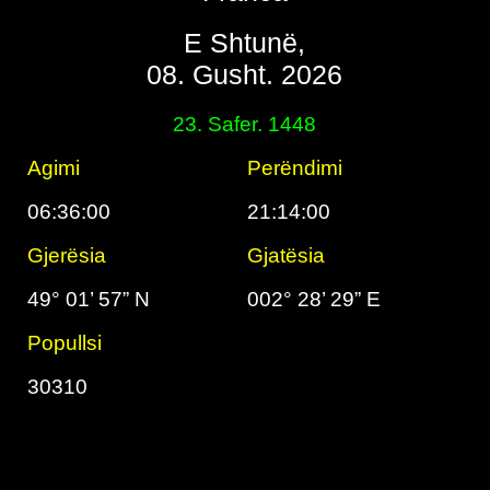
E Shtunë,
08. Gusht. 2026
23. Safer. 1448
Agimi
Perëndimi
06:36:00
21:14:00
Gjerësia
Gjatësia
49° 01’ 57” N
002° 28’ 29” E
Popullsi
30310