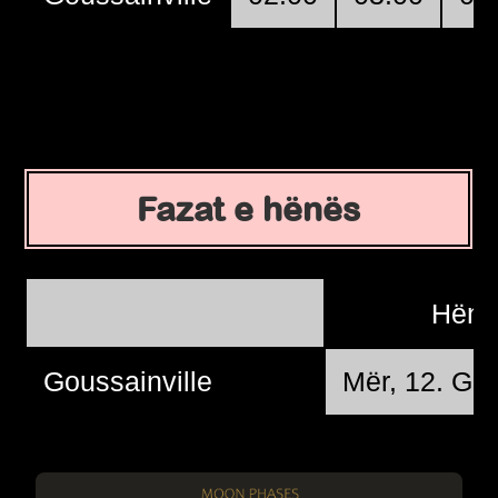
Fazat e hënës
Hëna
Goussainville
Mër, 12. Gu