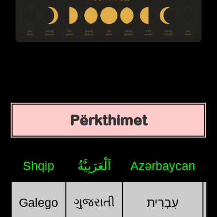
Përkthimet
Shqip
اَلْعَرَبِيَّةُ
Azərbaycan
ગુજરાતી
Galego
עִבְרִית