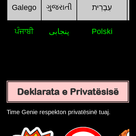
ગુજરાતી
Galego
עִבְרִית
ਪੰਜਾਬੀ
پنجابی
Polski
Deklarata e Privatësisë
Time Genie respekton privatësinë tuaj.