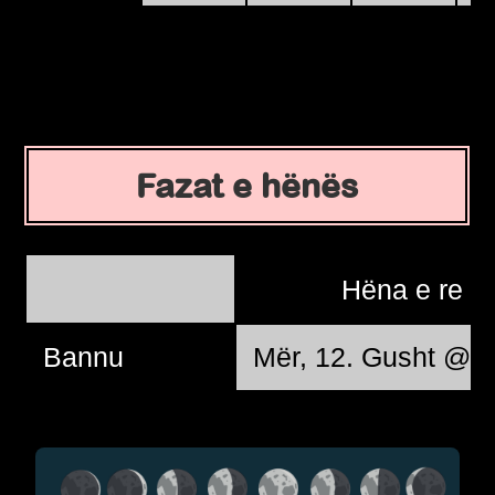
Fazat e hënës
Hëna e re
Bannu
Mër, 12. Gusht @ 1