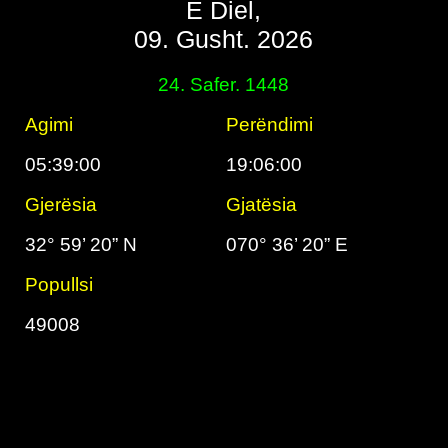
E Diel,
09. Gusht. 2026
24. Safer. 1448
Agimi
Perëndimi
05:39:00
19:06:00
Gjerësia
Gjatësia
32° 59’ 20” N
070° 36’ 20” E
Popullsi
49008