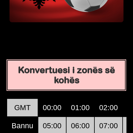
Konvertuesi i zonës së
kohës
GMT
00:00
01:00
02:00
0
Bannu
05:00
06:00
07:00
0