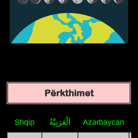
Përkthimet
Shqip
اَلْعَرَبِيَّةُ
Azərbaycan