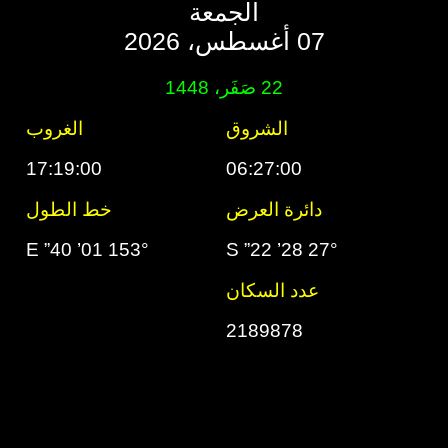
الجمعة
07 أغسطس، 2026
22 صَفَر، 1448
الشروق
الغروب
17:19:00
06:27:00
دائرة العرض
خط الطول
153° 01’ 40” E
27° 28’ 22” S
عدد السكان
2189878