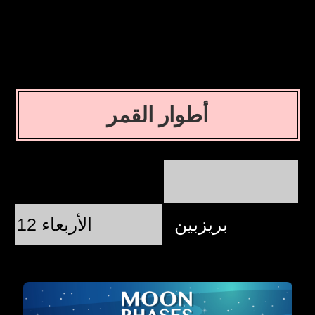
أطوار القمر
بريزبين
الأربعاء 12 أغسطس @ 20:37:37