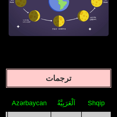
ترجمات
Shqip
اَلْعَرَبِيَّةُ
Azərbaycan
я