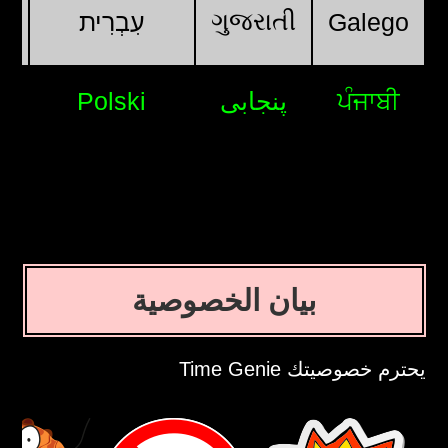
ગુજરાતી
Galego
עִבְרִית
ਪੰਜਾਬੀ
پنجابی
Polski
s
بيان الخصوصية
يحترم خصوصيتك Time Genie