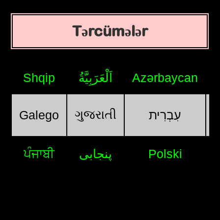
Tərcümələr
Shqip
اَلْعَرَبِيَّةُ
Azərbaycan
ગુજરાતી
Galego
עִבְרִית
ਪੰਜਾਬੀ
پنجابی
Polski