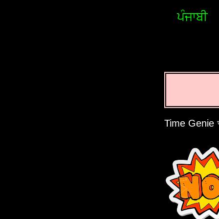
ਪੰਜਾਬੀ
Time Genie আপ