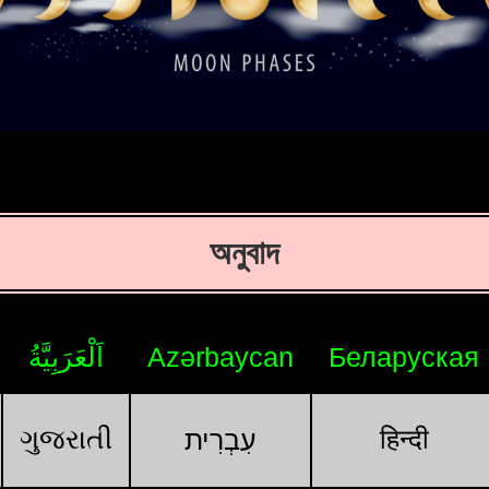
অনুবাদ
اَلْعَرَبِيَّةُ
Azərbaycan
Беларуская
ગુજરાતી
हिन्दी
עִבְרִית