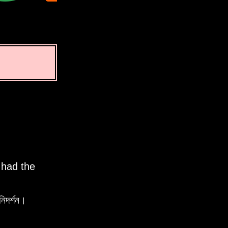
 had the
িদর্শন।