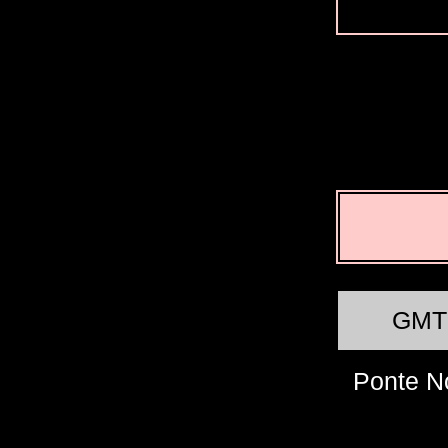
GMT
Ponte N