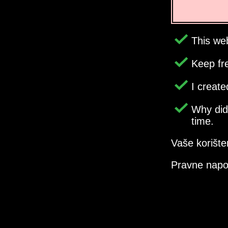
This web
Keep fr
I creat
Why di
time.
Vaše korište
Pravne nap