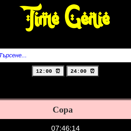
Time Genie
12:00 ⏰
24:00 ⏰
Сора
07:46:15