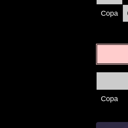
Сора
Сора