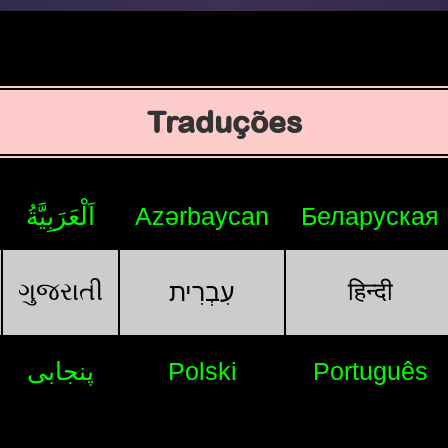
Traduções
اَلْعَرَبِيَّةُ
Azərbaycan
Беларуская
ગુજરાતી
हिन्दी
עִבְרִית
پنجابی
Polski
Português