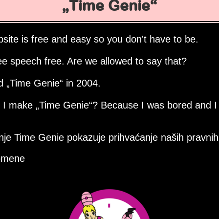
Time Genie
site is free and easy so you don't have to be.
ee speech free. Are we allowed to say that?
ed
Time Genie
in 2004.
d I make
Time Genie
? Because I was bored and I
nje Time Genie pokazuje prihvaćanje naših pravnih 
omene