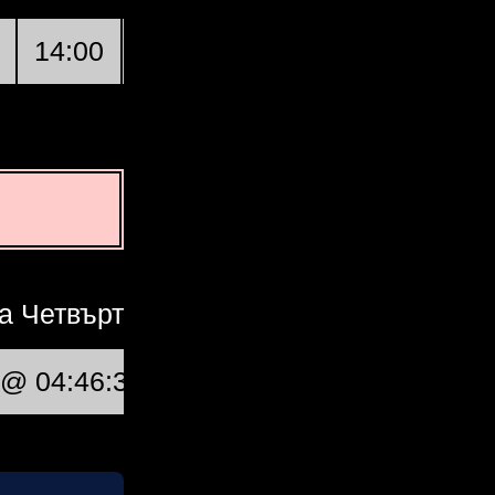
14:00
15:00
16:00
Киото
17
а Четвърт
Пълнолуние
 @ 04:46:34
, 28 @ 06:19:57