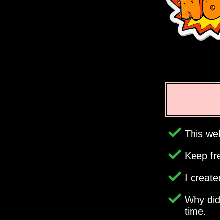
This web
Keep fr
I creat
Why di
time.