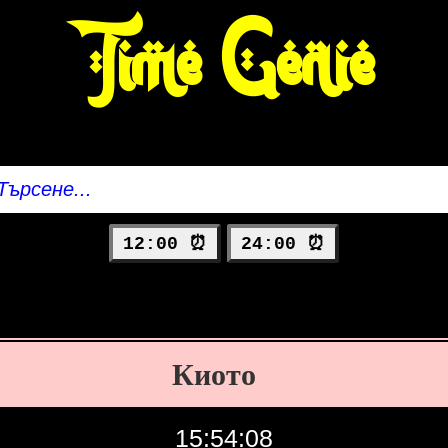
Time Genie
12:00 ⏰
24:00 ⏰
Киото
15:54:09