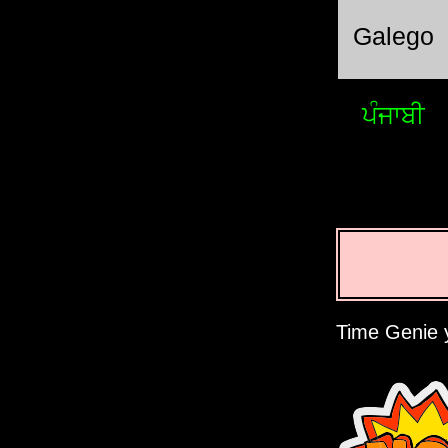
Galego
ਪੰਜਾਬੀ
Time Genie