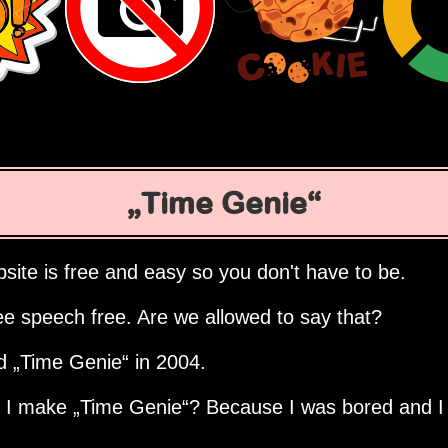
Time Genie
site is free and easy so you don't have to be.
ee speech free. Are we allowed to say that?
ed
Time Genie
in 2004.
d I make
Time Genie
? Because I was bored and I