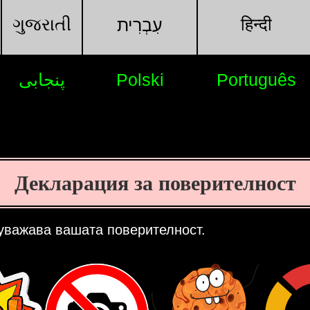
ગુજરાતી
हिन्दी
עִבְרִית
پنجابی
Polski
Português
Декларация за поверителност
 уважава вашата поверителност.