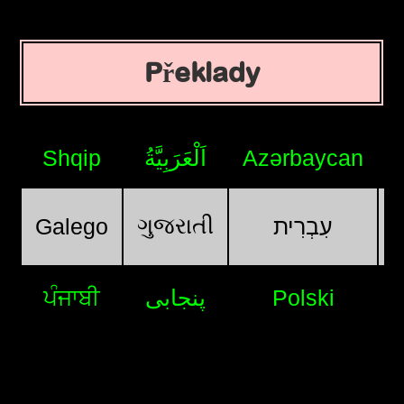
Překlady
Shqip
اَلْعَرَبِيَّةُ
Azərbaycan
ગુજરાતી
Galego
עִבְרִית
ਪੰਜਾਬੀ
پنجابی
Polski