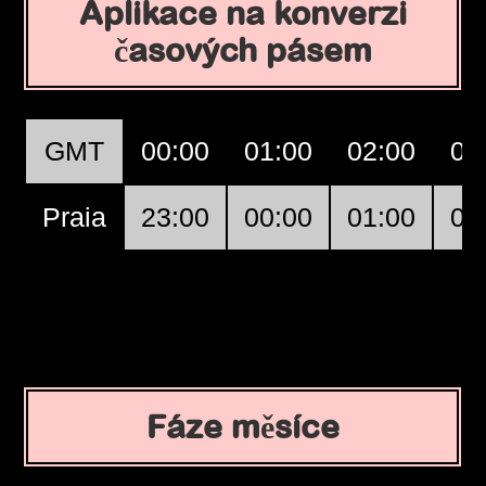
Aplikace na konverzi
časových pásem
GMT
00:00
01:00
02:00
03
Praia
23:00
00:00
01:00
02
Fáze měsíce