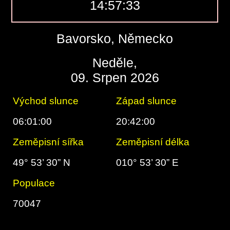
14:57:34
Bavorsko, Německo
Neděle,
09. Srpen 2026
Východ slunce
Západ slunce
06:01:00
20:42:00
Zeměpisní sířka
Zeměpisní délka
49° 53’ 30” N
010° 53’ 30” E
Populace
70047