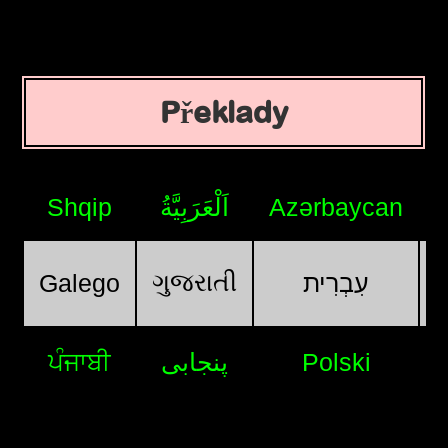
Překlady
Shqip
اَلْعَرَبِيَّةُ
Azərbaycan
ગુજરાતી
Galego
עִבְרִית
ਪੰਜਾਬੀ
پنجابی
Polski