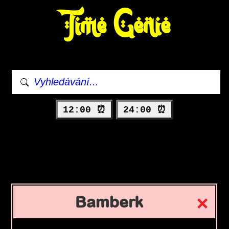
Time Genie
12:00 ⏰
24:00 ⏰
Bamberk