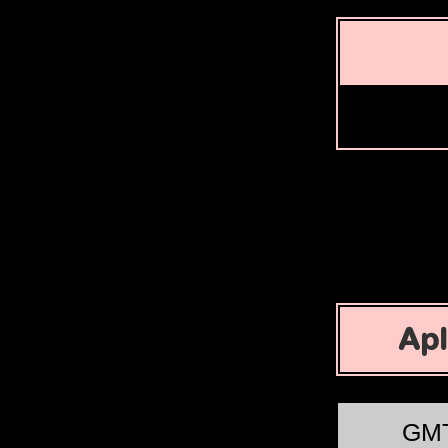
Apl
GM