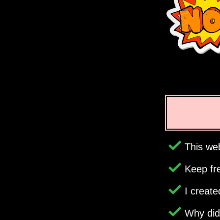
This web
Keep fr
I creat
Why di