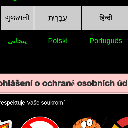
ગુજરાતી
हिन्दी
עִבְרִית
پنجابی
Polski
Português
ohlášení o ochraně osobních úd
respektuje Vaše soukromí