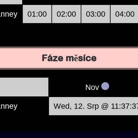
anney
01:00
02:00
03:00
04:00
Fáze měsíce
Nov
anney
Wed, 12. Srp @ 11:37:3