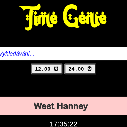
Time Genie
12:00 ⏰
24:00 ⏰
West Hanney
17:35:23