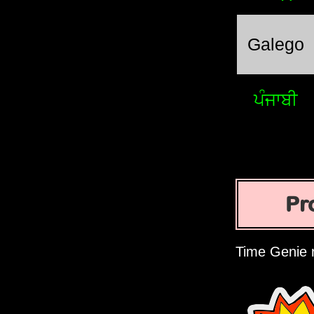
Galego
ਪੰਜਾਬੀ
Pr
Time Genie 