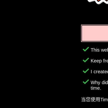
This web
Keep fr
I creat
Why di
time.
当您使用Ti