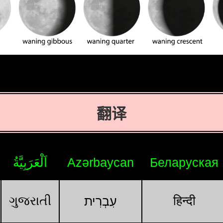
翻译
اَلْعَرَبِيَّةُ
Azərbaycan
Беларуская
ગુજરાતી
हिन्दी
עִבְרִית