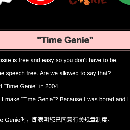
Time Genie
site is free and easy so you don't have to be.
ee speech free. Are we allowed to say that?
ed
Time Genie
in 2004.
d I make
Time Genie
? Because I was bored and I
me Genie时，即表明您已同意有关规章制度。