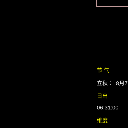
节 气
立秋 ： 8月
日出
06:31:00
维度