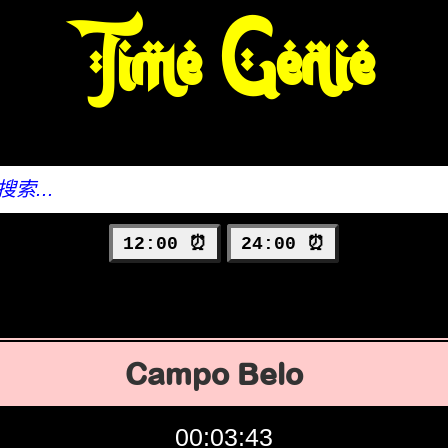
Time Genie
12:00 ⏰
24:00 ⏰
Campo Belo
00:03:44