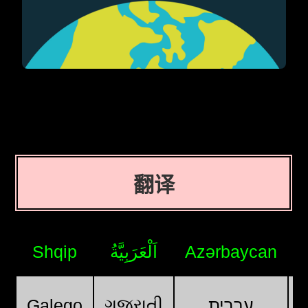
翻译
Shqip
اَلْعَرَبِيَّةُ
Azərbaycan
ગુજરાતી
Galego
עִבְרִית