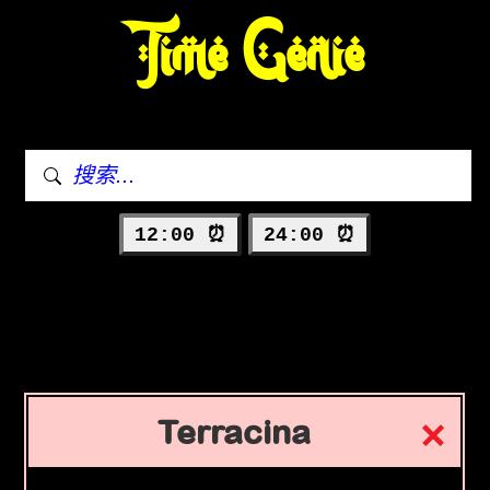
Time Genie
12:00 ⏰
24:00 ⏰
Terracina