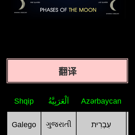
翻译
Shqip
اَلْعَرَبِيَّةُ
Azərbaycan
ગુજરાતી
Galego
עִבְרִית