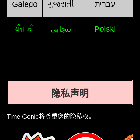
ગુજરાતી
Galego
עִבְרִית
ਪੰਜਾਬੀ
پنجابی
Polski
隐私声明
Time Genie将尊重您的隐私权。