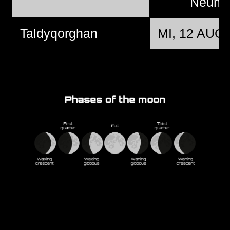
Neum
Taldyqorghan
MI, 12 AUG 