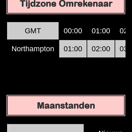
Tijdzone Omrekenaar
GMT
00:00
01:00
02:
Northampton
01:00
02:00
03:
Maanstanden