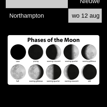
Nieuwe 
Northampton
wo 12 aug @