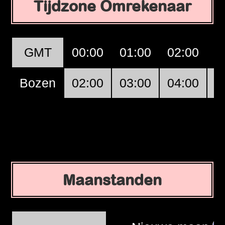
Tijdzone Omrekenaar
GMT
00:00
01:00
02:00
0
Bozen
02:00
03:00
04:00
0
Maanstanden