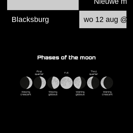
Nieuwe ma
Blacksburg
wo 12 aug @ 0