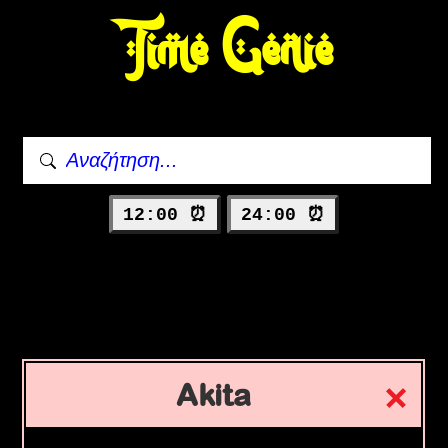
Time Genie
12:00 ⏰
24:00 ⏰
Akita