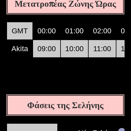
Μετατροπέας Ζώνης Ώρας
GMT
00:00
01:00
02:00
03
Akita
09:00
10:00
11:00
12
Φάσεις της Σελήνης