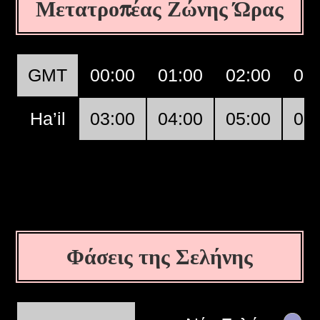
Μετατροπέας Ζώνης Ώρας
GMT
00:00
01:00
02:00
03
Ha’il
03:00
04:00
05:00
06
Φάσεις της Σελήνης