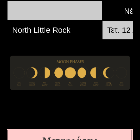
Νέα
North Little Rock
Τετ. 12 