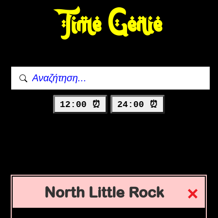
Time Genie
12:00 ⏰
24:00 ⏰
North Little Rock