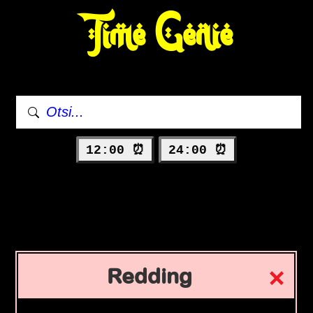
Time Genie
12:00 ⏰
24:00 ⏰
Redding