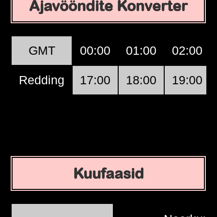
Ajavööndite Konverter
GMT
00:00
01:00
02:00
Redding
17:00
18:00
19:00
Kuufaasid