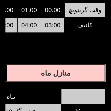
وقت گرینویچ
00:00
01:00
02:00
کانیف
03:00
04:00
05:00
منازل ماه
ماه نو