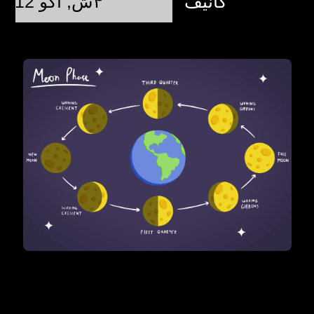
کانیف
۴ش, آگو 12 @ 13:37:37