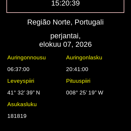
15:20:40
Região Norte, Portugali
perjantai,
elokuu 07, 2026
Auringonnousu
Auringonlasku
06:37:00
20:41:00
Leveyspiiri
Pituuspiiri
41° 32’ 39” N
008° 25’ 19” W
Asukasluku
181819