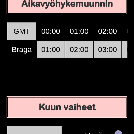
Aikavyöhykemuunnin
GMT
00:00
01:00
02:00
0
Braga
01:00
02:00
03:00
0
Kuun vaiheet