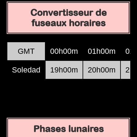
Convertisseur de
fuseaux horaires
GMT
00h00m
01h00m
02
Soledad
19h00m
20h00m
21
Phases lunaires