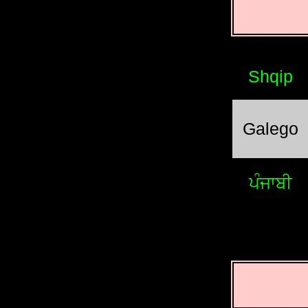
Shqip
Galego
ਪੰਜਾਬੀ