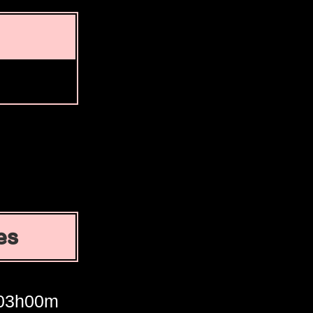
es
03h00m
04h00m
05h00m
06h00