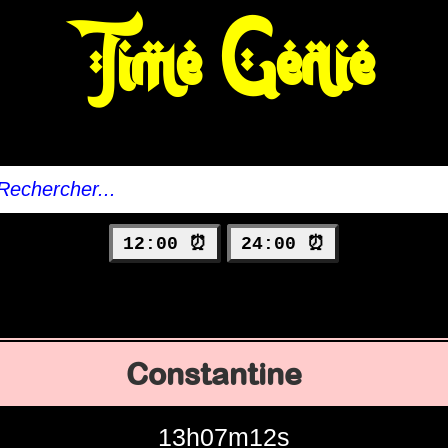
Time Genie
12:00 ⏰
24:00 ⏰
Constantine
13h07m13s