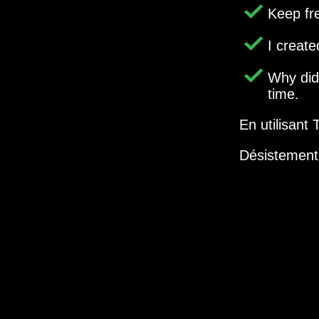
Keep fr
I creat
Why di
time.
En utilisant
Désistement