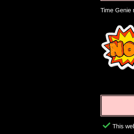
Time Genie r
This web