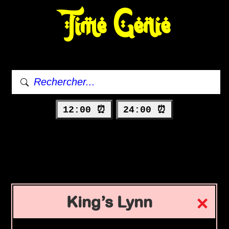
Time Genie
12:00 ⏰
24:00 ⏰
King’s Lynn