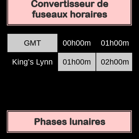
Convertisseur de
fuseaux horaires
GMT
00h00m
01h00m
King’s Lynn
01h00m
02h00m
Phases lunaires