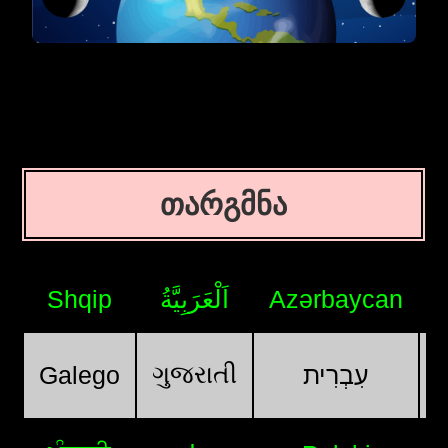
თარგმნა
Shqip
اَلْعَرَبِيَّةُ
Azərbaycan
ગુજરાતી
Galego
עִבְרִית