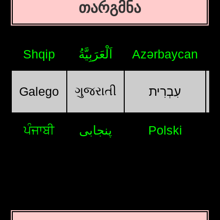
თარგმნა
Shqip
اَلْعَرَبِيَّةُ
Azərbaycan
ગુજરાતી
Galego
עִבְרִית
ਪੰਜਾਬੀ
پنجابی
Polski