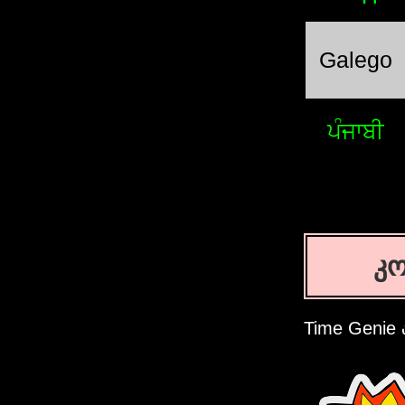
Galego
ਪੰਜਾਬੀ
კ
Time Genie