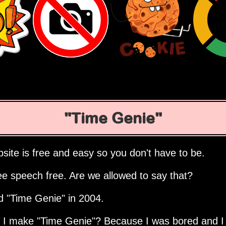
Time Genie
site is free and easy so you don't have to be.
ee speech free. Are we allowed to say that?
ed
Time Genie
in 2004.
d I make
Time Genie
? Because I was bored and I