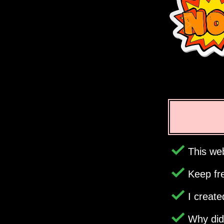
This web
Keep fr
I creat
Why di