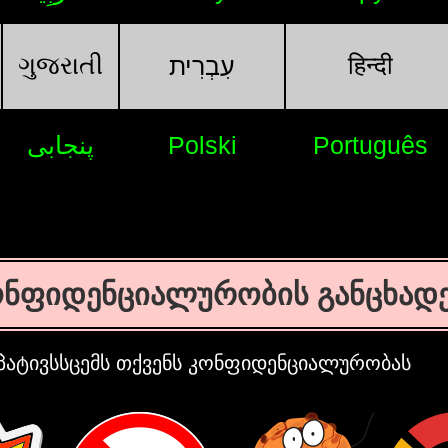
ગુજરાતી
हिन्दी
עִבְרִית
پنجابی
Polski
Português
ონფიდენციალურობის განცხადე
 პატივსსცემს თქვენს კონფიდენციალურობას