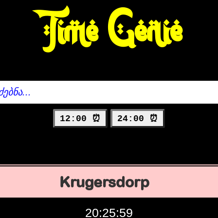
Time Genie
12:00 ⏰
24:00 ⏰
Krugersdorp
20:26:00