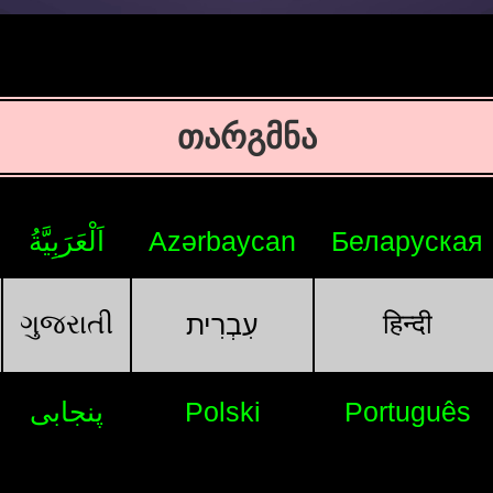
თარგმნა
اَلْعَرَبِيَّةُ
Azərbaycan
Беларуская
ગુજરાતી
हिन्दी
עִבְרִית
پنجابی
Polski
Português