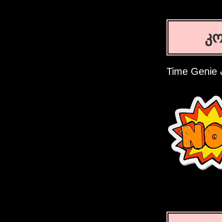
კ
Time Genie