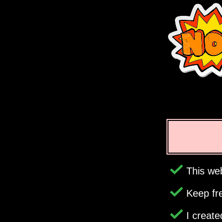
This web
Keep fr
I creat