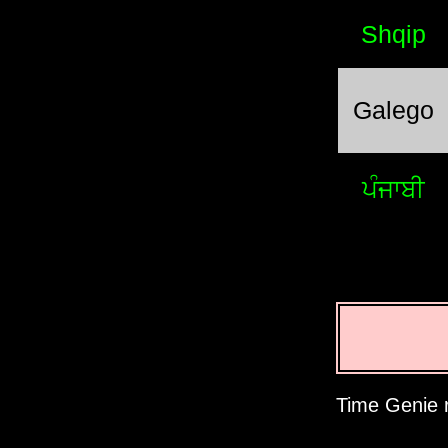
Shqip
Galego
ਪੰਜਾਬੀ
Time Genie r