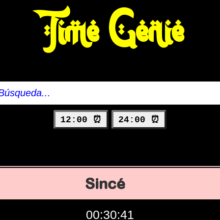
Time Genie
12:00 ⏰
24:00 ⏰
Sincé
00:30:42