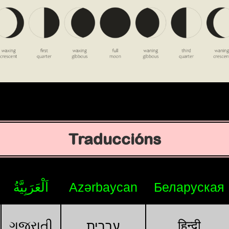
Traduccións
اَلْعَرَبِيَّةُ
Azərbaycan
Беларуская
ગુજરાતી
हिन्दी
עִבְרִית