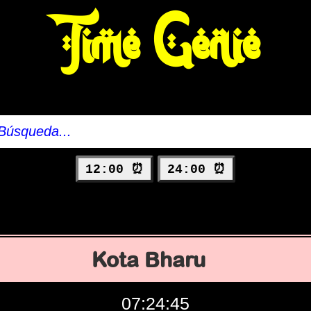
Time Genie
12:00 ⏰
24:00 ⏰
Kota Bharu
07:24:46