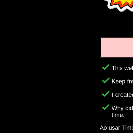
This web
Keep fr
I creat
Why di
time.
Ao usar Tim