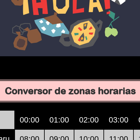
Conversor de zonas horarias
00:00
01:00
02:00
03:00
aru
08:00
09:00
10:00
11:00