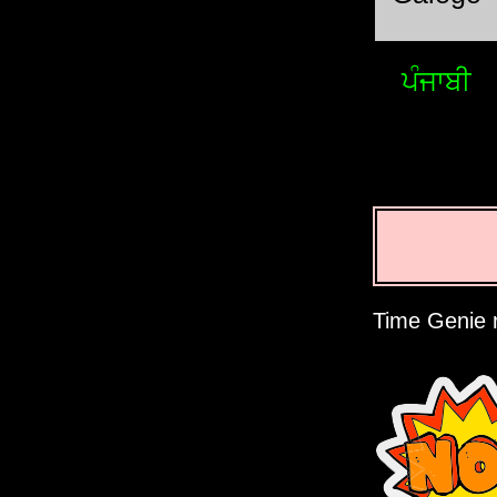
ਪੰਜਾਬੀ
Time Genie r