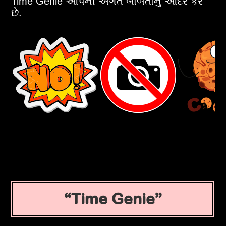
Time Genie આપની અંગત બાબતોનું આદર કરે
છે.
Time Genie