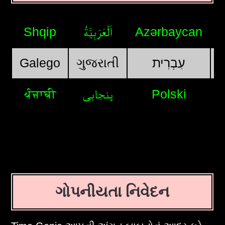
Shqip
اَلْعَرَبِيَّةُ
Azərbaycan
Galego
ગુજરાતી
עִבְרִית
ਪੰਜਾਬੀ
پنجابی
Polski
ગોપનીયતા નિવેદન