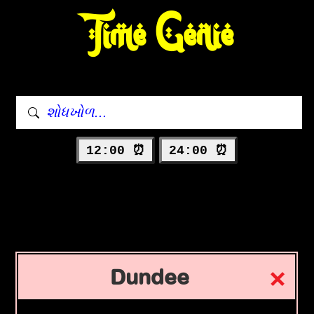
Time Genie
12:00 ⏰
24:00 ⏰
Dundee