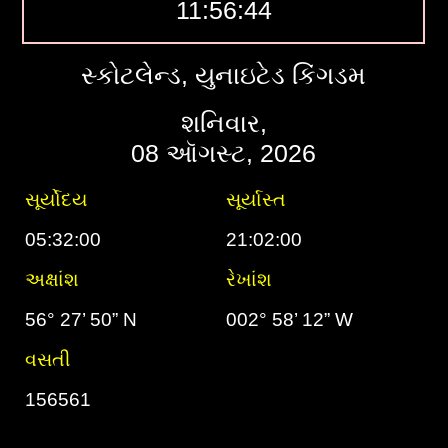
11:56:45
સ્કોટલેન્ડ, યુનાઇટેડ કિંગડમ
શનિવાર,
08 ઑગસ્ટ, 2026
સૂર્યોદય
સૂર્યાસ્ત
05:32:00
21:02:00
અક્ષાંશ
રેખાંશ
56° 27’ 50” N
002° 58’ 12” W
વસતી
156561