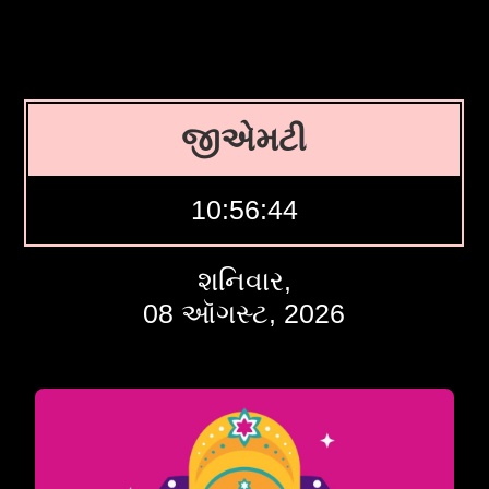
જીએમટી
10:56:45
શનિવાર,
08 ઑગસ્ટ, 2026