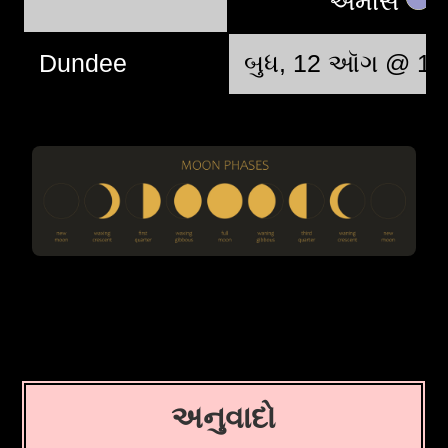
અમાસ
Dundee
બુધ, 12 ઑગ @ 11
અનુવાદો