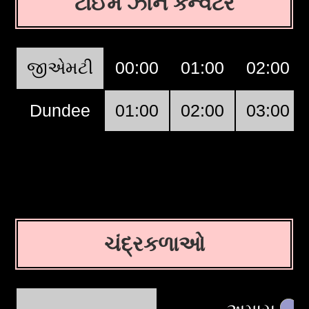
ટાઈમ ઝૌન કન્વર્ટર
જીએમટી
00:00
01:00
02:00
Dundee
01:00
02:00
03:00
ચંદ્રકળાઓ