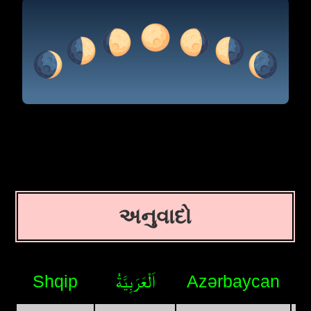
અનુવાદો
Shqip
اَلْعَرَبِيَّةُ
Azərbaycan