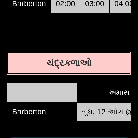
Barberton
02:00
03:00
04:00
ચંદ્રકળાઓ
અમાસ
Barberton
બુધ, 12 ઑગ @ 1