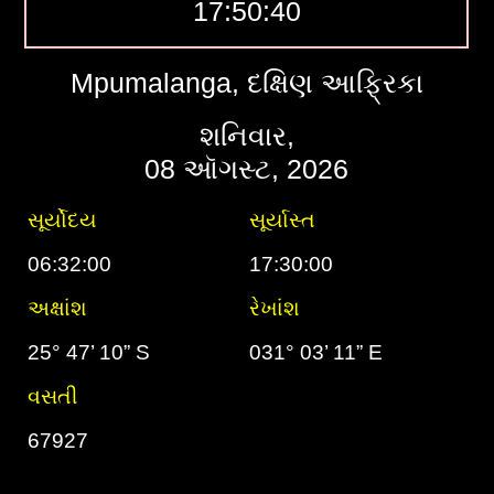
17:50:41
Mpumalanga, દક્ષિણ આફ્રિકા
શનિવાર,
08 ઑગસ્ટ, 2026
સૂર્યોદય
સૂર્યાસ્ત
06:32:00
17:30:00
અક્ષાંશ
રેખાંશ
25° 47’ 10” S
031° 03’ 11” E
વસતી
67927