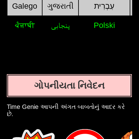
Galego
ગુજરાતી
עִבְרִית
ਪੰਜਾਬੀ
پنجابی
Polski
ગોપનીયતા નિવેદન
Time Genie આપની અંગત બાબતોનું આદર કરે
છે.