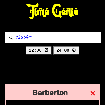
Time Genie
12:00 ⏰
24:00 ⏰
Barberton