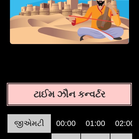
ટાઈમ ઝૌન કન્વર્ટર
જીએમટી
00:00
01:00
02:00