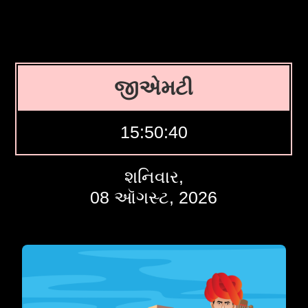
જીએમટી
15:50:41
શનિવાર,
08 ઑગસ્ટ, 2026