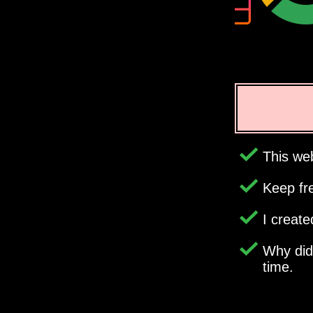
This web
Keep fr
I creat
Why di
time.