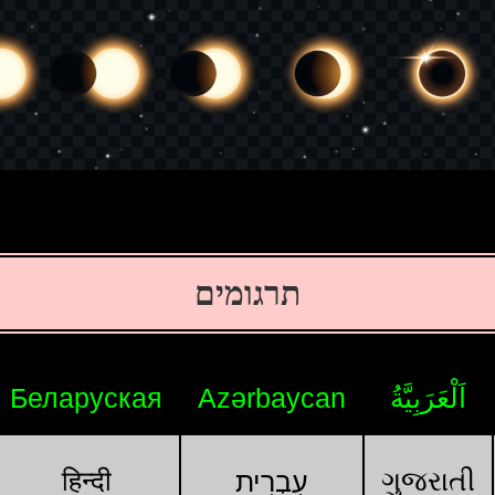
תרגומים
اَلْعَرَبِيَّةُ
Azərbaycan
Беларуская
हिन्दी
ગુજરાતી
עִבְרִית