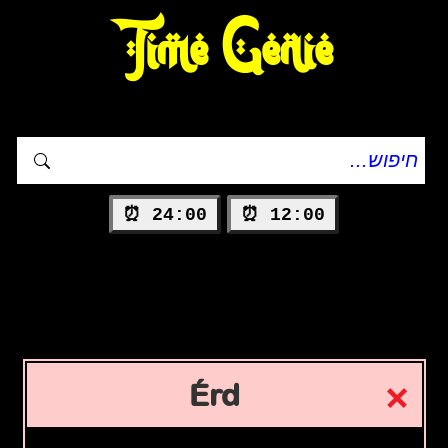
Time Genie
24:00 ⏰
12:00 ⏰
Érd