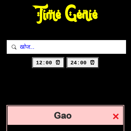
Time Genie
12:00 ⏰
24:00 ⏰
Gao