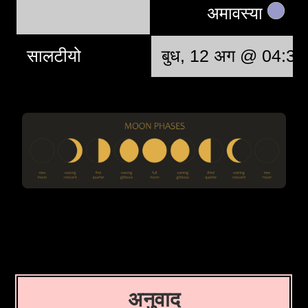
अमावस्या
सालटीयो
बुध, 12 अग @ 04:37
अनुवाद