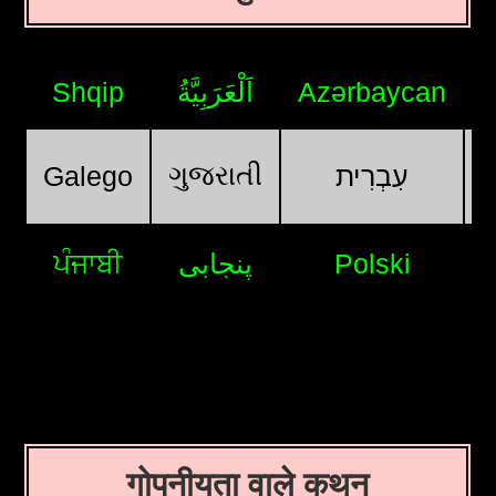
Shqip
اَلْعَرَبِيَّةُ
Azərbaycan
ગુજરાતી
Galego
עִבְרִית
ਪੰਜਾਬੀ
پنجابی
Polski
गोपनीयता वाले कथन