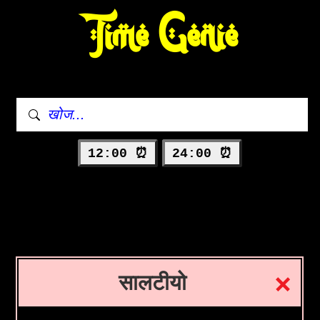
Time Genie
12:00 ⏰
24:00 ⏰
सालटीयो