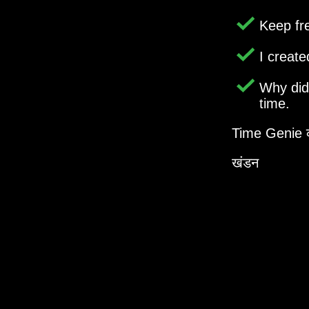
Keep fr
I creat
Why di
time.
Time Genie का
खंडन