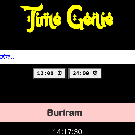
Time Genie
12:00 ⏰
24:00 ⏰
Buriram
14:17:31