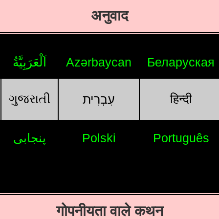
अनुवाद
اَلْعَرَبِيَّةُ
Azərbaycan
Беларуская
ગુજરાતી
हिन्दी
עִבְרִית
پنجابی
Polski
Português
गोपनीयता वाले कथन