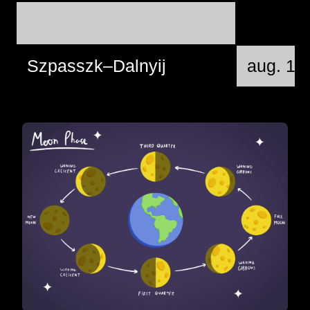
Szpasszk–Dalnyij
aug. 12