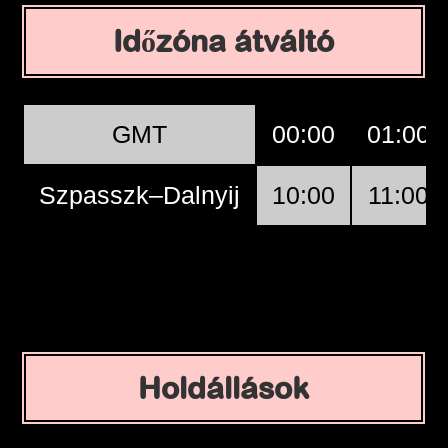
Időzóna átváltó
GMT
00:00
01:00
Szpasszk–Dalnyij
10:00
11:00
Holdállások