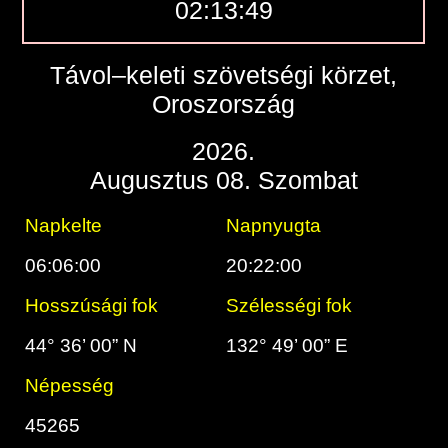
02:13:50
Távol–keleti szövetségi körzet,
Oroszország
2026.
Augusztus 08. Szombat
Napkelte
Napnyugta
06:06:00
20:22:00
Hosszúsági fok
Szélességi fok
44° 36’ 00” N
132° 49’ 00” E
Népesség
45265