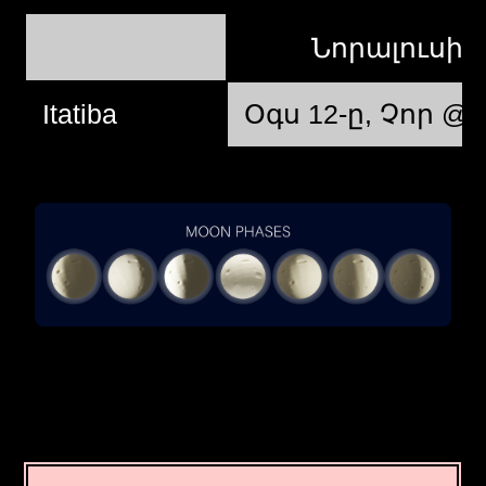
Նորալուսի
Itatiba
Օգս 12-ը, Չոր @ 0