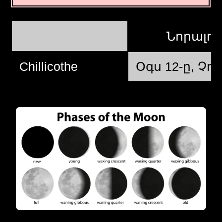
Նորալո
Chillicothe
Օգս 12-ը, Չոր