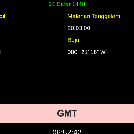
21 Safar 1448
bit
Matahari Tenggelam
20:03:00
Bujur
N
080° 21’ 18” W
GMT
06:52:43