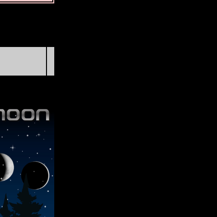
Kuartal Pertama
Rab, 19 Agt @ 15:46:34