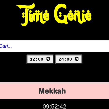
Time Genie
12:00 ⏰
24:00 ⏰
Mekkah
09:52:43