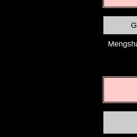
G
Mengsh