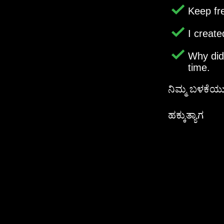
Keep fr
I creat
Why di
time.
ನಿಮ್ಮ ಬಳಕೆ
ಹಕ್ಕುತ್ಯಾಗ