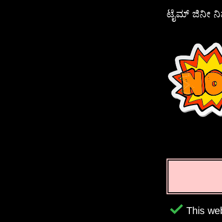
ಟೈಮ್ ಜಿನೀ ನಿಮ
This web