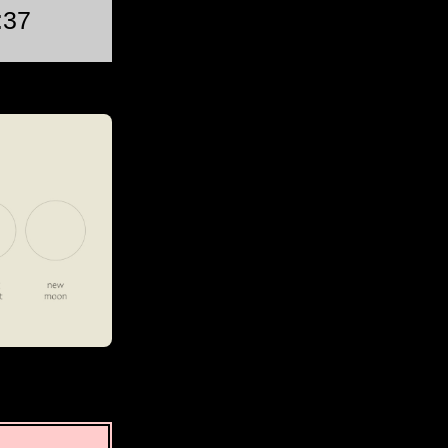
:37
ಗುರು, 20 ಆ @ 03:46:34