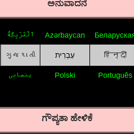
ಅನುವಾದನೆ
اَلْعَرَبِيَّةُ
Azərbaycan
Беларуска
ગુજરાતી
עִבְרִית
हिन्दी
پنجابی
Polski
Português
ಗೌಪ್ಯತಾ ಹೇಳಿಕೆ