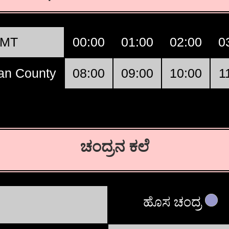
MT
00:00
01:00
02:00
0
an County
08:00
09:00
10:00
1
ಚಂದ್ರನ ಕಲೆ
ಹೊಸ ಚಂದ್ರ