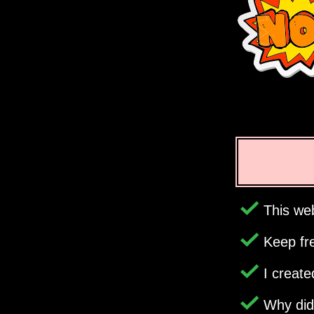
This web
Keep fr
I creat
Why di