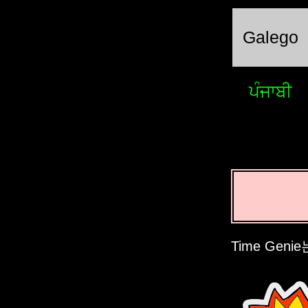
Galego
ਪੰਜਾਬੀ
Time Ge