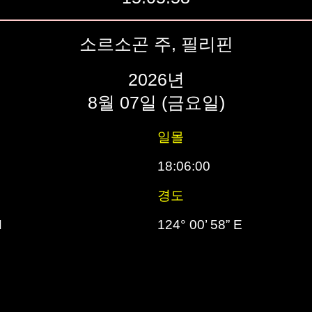
소르소곤 주, 필리핀
2026년
8월 07일 (금요일)
일몰
18:06:00
경도
N
124° 00’ 58” E