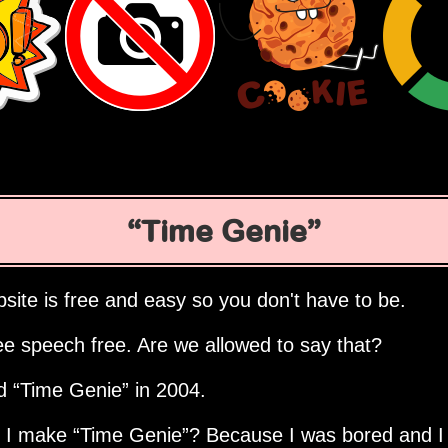
Time Genie
site is free and easy so you don't have to be.
ee speech free. Are we allowed to say that?
ed
Time Genie
in 2004.
d I make
Time Genie
? Because I was bored and I