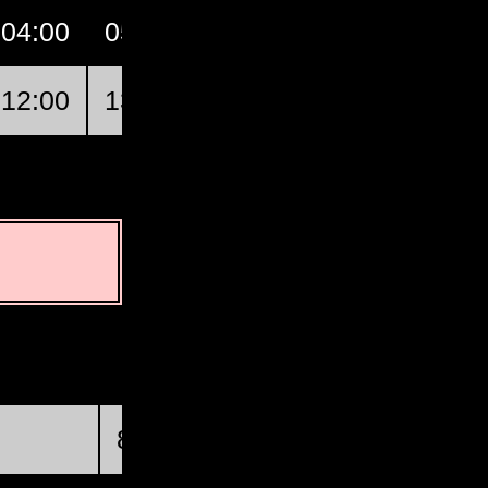
04:00
05:00
06:00
07:00
G
12:00
13:00
14:00
15:00
소르소
상현
8월 20일 (목) @ 03:46:34