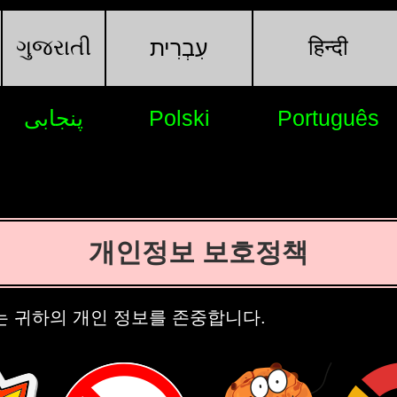
ગુજરાતી
हिन्दी
עִבְרִית
پنجابی
Polski
Português
개인정보 보호정책
nie는 귀하의 개인 정보를 존중합니다.