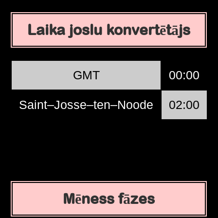
Laika joslu konvertētājs
GMT
00:00
Saint–Josse–ten–Noode
02:00
Mēness fāzes