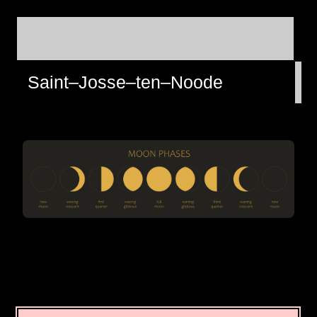
Saint–Josse–ten–Noode
A