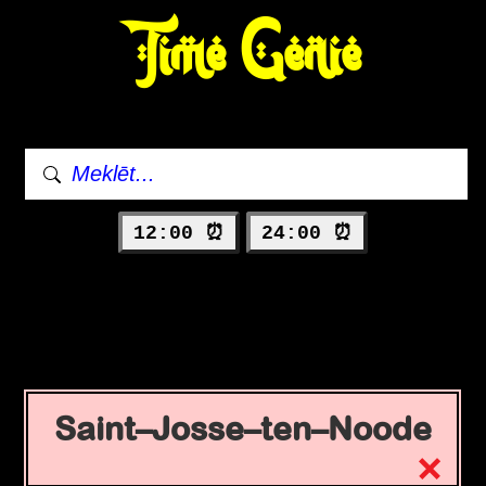
Time Genie
12:00 ⏰
24:00 ⏰
Saint–Josse–ten–Noode