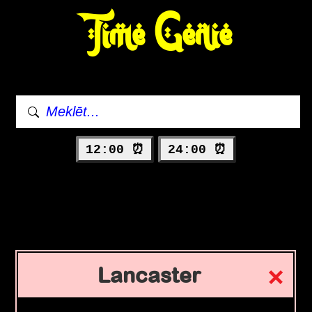
Time Genie
12:00 ⏰
24:00 ⏰
Lancaster