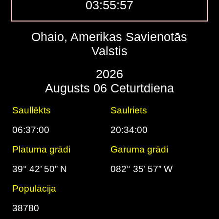
03:55:58
Ohaio, Amerikas Savienotās
Valstis
2026
Augusts 06 Ceturtdiena
Saullēkts
Saulriets
06:37:00
20:34:00
Platuma grādi
Garuma grādi
39° 42’ 50” N
082° 35’ 57” W
Populācija
38780